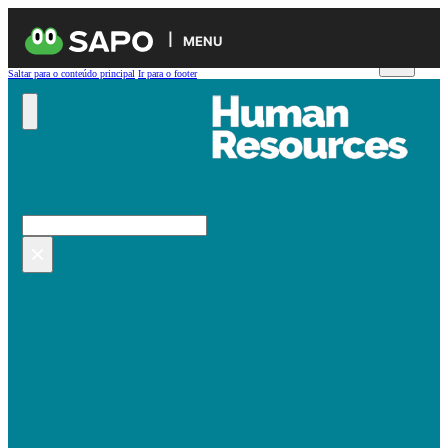
MENU
Saltar para o conteúdo principal
Ir para o footer
Pesquisar no site
Pesquisar
×