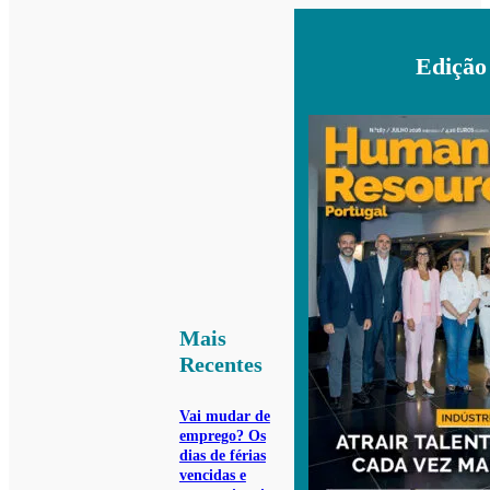
Edição
Mais
Recentes
Vai mudar de
emprego? Os
dias de férias
vencidas e