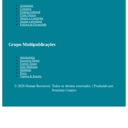
Assinaturas
Contactos
Estatuto Editorial
Ficha Técnica
Termos e Condições
Assine a newsletter
Política de Privacidade
Grupo Multipublicações
Automonitor
Executive Digest
Forever Young
Kids Marketeer
Marketeer
Risco
Viagens & Resorts
© 2026 Human Resources. Todos os direitos reservados. | Produzido por:
Neurónio Criativo