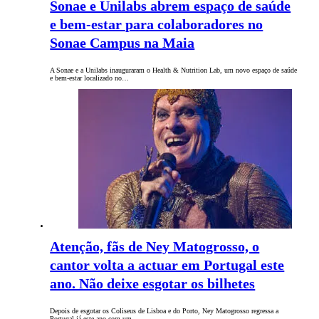
Sonae e Unilabs abrem espaço de saúde
e bem-estar para colaboradores no
Sonae Campus na Maia
A Sonae e a Unilabs inauguraram o Health & Nutrition Lab, um novo espaço de saúde
e bem-estar localizado no…
Atenção, fãs de Ney Matogrosso, o
cantor volta a actuar em Portugal este
ano. Não deixe esgotar os bilhetes
Depois de esgotar os Coliseus de Lisboa e do Porto, Ney Matogrosso regressa a
Portugal já este ano com um…