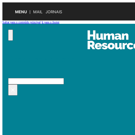
MENU
MAIL
JORNAIS
Saltar para o conteúdo principal
Ir para o footer
Pesquisar no site
Pesquisar
×