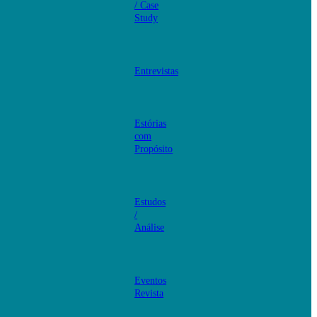
/ Case
Study
Entrevistas
Estórias
com
Propósito
Estudos
/
Análise
Eventos
Revista