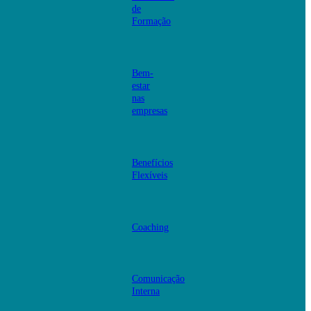
de
Formação
Bem-
estar
nas
empresas
Benefícios
Flexíveis
Coaching
Comunicação
Interna