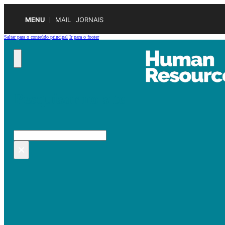
MENU
MAIL
JORNAIS
Saltar para o conteúdo principal
Ir para o footer
Pesquisar no site
Pesquisar
×