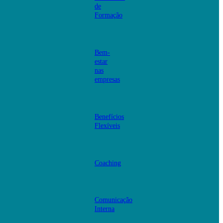
de
Formação
Bem-
estar
nas
empresas
Benefícios
Flexíveis
Coaching
Comunicação
Interna