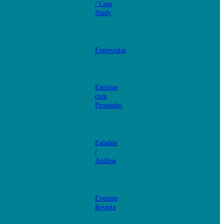
/ Case
Study
Entrevistas
Estórias
com
Propósito
Estudos
/
Análise
Eventos
Revista