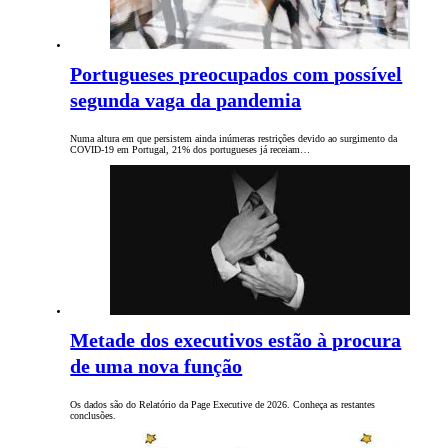
Portugueses preocupados com possível
segunda vaga da pandemia
Numa altura em que persistem ainda inúmeras restrições devido ao surgimento da
COVID-19 em Portugal, 21% dos portugueses já receiam…
Metade dos executivos estão à procura
de uma nova função
Os dados são do Relatório da Page Executive de 2026. Conheça as restantes
conclusões.