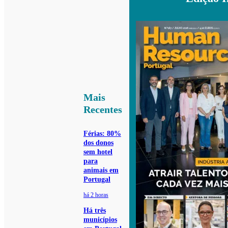
Mais
Recentes
Férias: 80%
dos donos
sem hotel
para
animais em
Portugal
há 2 horas
Há três
municípios