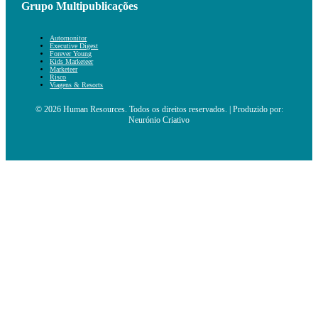
Grupo Multipublicações
Automonitor
Executive Digest
Forever Young
Kids Marketeer
Marketeer
Risco
Viagens & Resorts
© 2026 Human Resources. Todos os direitos reservados. | Produzido por:
Neurónio Criativo