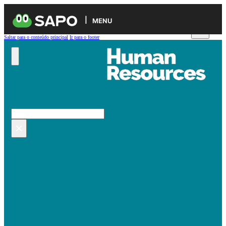
MENU
Saltar para o conteúdo principal
Ir para o footer
Pesquisar no site
Pesquisar
×