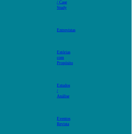
/ Case
Study
Entrevistas
Estórias
com
Propósito
Estudos
/
Análise
Eventos
Revista