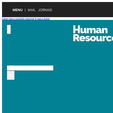
MENU
MAIL
JORNAIS
Saltar para o conteúdo principal
Ir para o footer
Pesquisar no site
Pesquisar
×