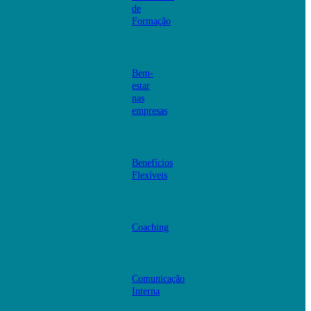
de
Formação
Bem-
estar
nas
empresas
Benefícios
Flexíveis
Coaching
Comunicação
Interna