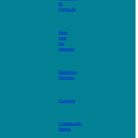
de
Formação
Bem-
estar
nas
empresas
Benefícios
Flexíveis
Coaching
Comunicação
Interna