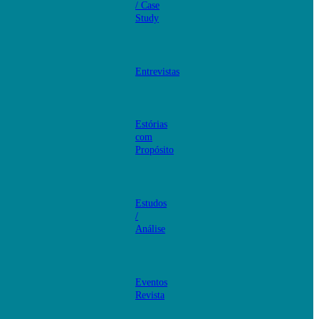
/ Case
Study
Entrevistas
Estórias
com
Propósito
Estudos
/
Análise
Eventos
Revista