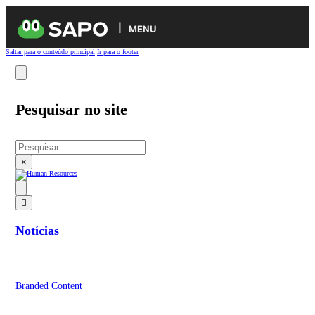
MENU
Saltar para o conteúdo principal
Ir para o footer
Pesquisar no site
Pesquisar
×
Notícias
Branded Content