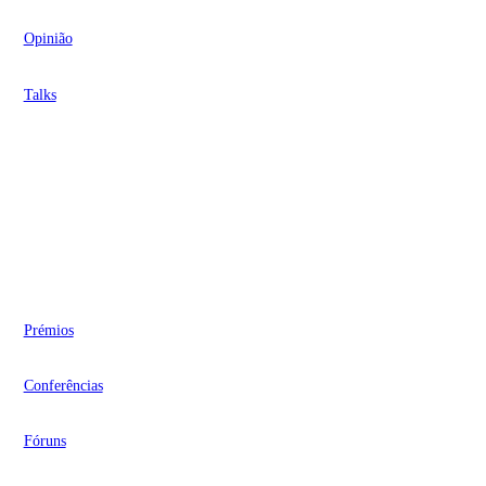
Opinião
Talks
Videocasts
Eventos
Prémios
Conferências
Fóruns