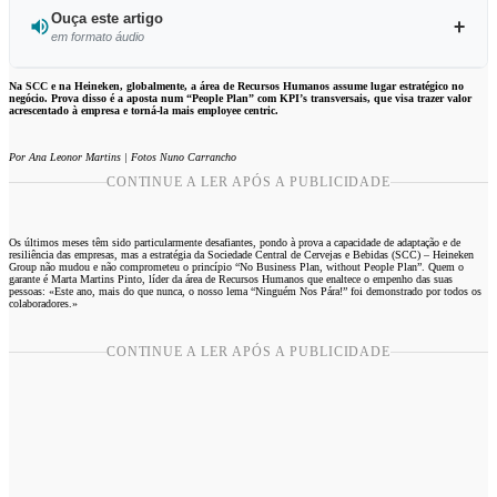
Ouça este artigo
em formato áudio
Ouvir este artigo
Na SCC e na Heineken, globalmente, a área de Recursos Humanos assume lugar estratégico no
negócio. Prova disso é a aposta num “People Plan” com KPI’s transversais, que visa trazer valor
acrescentado à empresa e torná-la mais employee centric.
Por Ana Leonor Martins | Fotos Nuno Carrancho
CONTINUE A LER APÓS A PUBLICIDADE
Os últimos meses têm sido particularmente desafiantes, pondo à prova a capacidade de adaptação e de
resiliência das empresas, mas a estratégia da Sociedade Central de Cervejas e Bebidas (SCC) – Heineken
Group não mudou e não comprometeu o princípio “No Business Plan, without People Plan”. Quem o
garante é Marta Martins Pinto, líder da área de Recursos Humanos que enaltece o empenho das suas
pessoas: «Este ano, mais do que nunca, o nosso lema “Ninguém Nos Pára!” foi demonstrado por todos os
colaboradores.»
CONTINUE A LER APÓS A PUBLICIDADE