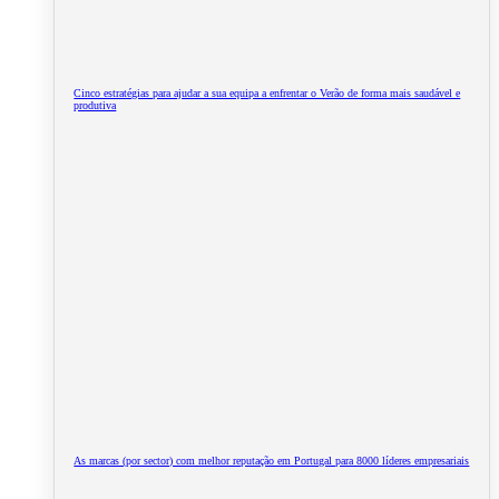
Cinco estratégias para ajudar a sua equipa a enfrentar o Verão de forma mais saudável e
produtiva
As marcas (por sector) com melhor reputação em Portugal para 8000 líderes empresariais