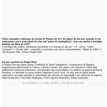
Tinha assumido a liderança da Gestão de Pessoas da SCC há menos de um ano, quando se viu
confrontada com a necessidade de criar um “plano de contingência”. Isso veio mudar a estratégia
definida em Maio de 2019?
A estratégia não mudou, redefinimos prioridades e os timings no que era – e é – crítico, “today”,
“tomorrow” e “the day after”, cumprindo os princípios que nunca comprometemos: “Health & Safety” e
“No Business Plan, without People Plan”.
Em que consiste esse People Plan?
O People Plan tem quatro pilares: Leadership & Talent Management, Compensation & Benefits,
Organizational Effectiveness & Culture, e Social Contract. Este plano, com objectivos e KPI’s [key
performance indicators] transversais, está alinhado com as prioridades e os desafios do negócio global da
Heineken, e é delineado no nosso modelo Employee Centric local. Ou seja, para os quatro pilares
construímos um plano ajustado às necessidades das personas da organização e aos objectivos do negócio:
Office Employees, Field Sales Employees, Field Logistics Employees, Plants Employees.
CONTINUE A LER APÓS A PUBLICIDADE