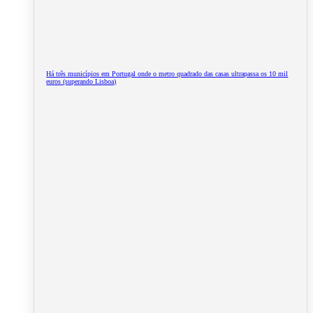
Há três municípios em Portugal onde o metro quadrado das casas ultrapassa os 10 mil
euros (superando Lisboa)