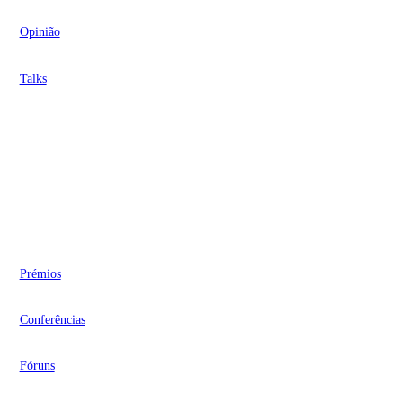
Opinião
Talks
Videocasts
Eventos
Prémios
Conferências
Fóruns