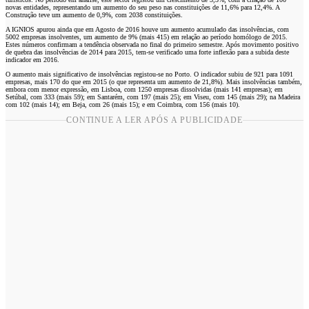
novas entidades, representando um aumento do seu peso nas constituições de 11,6% para 12,4%. A
Construção teve um aumento de 0,9%, com 2038 constituições.
A IGNIOS apurou ainda que em Agosto de 2016 houve um aumento acumulado das insolvências, com
5002 empresas insolventes, um aumento de 9% (mais 415) em relação ao período homólogo de 2015.
Estes números confirmam a tendência observada no final do primeiro semestre. Após movimento positivo
de quebra das insolvências de 2014 para 2015, tem-se verificado uma forte inflexão para a subida deste
indicador em 2016.
O aumento mais significativo de insolvências registou-se no Porto. O indicador subiu de 921 para 1091
empresas, mais 170 do que em 2015 (o que representa um aumento de 21,8%). Mais insolvências também,
embora com menor expressão, em Lisboa, com 1250 empresas dissolvidas (mais 141 empresas); em
Setúbal, com 333 (mais 59); em Santarém, com 197 (mais 25); em Viseu, com 145 (mais 29); na Madeira
com 102 (mais 14); em Beja, com 26 (mais 15); e em Coimbra, com 156 (mais 10).
CONTINUE A LER APÓS A PUBLICIDADE