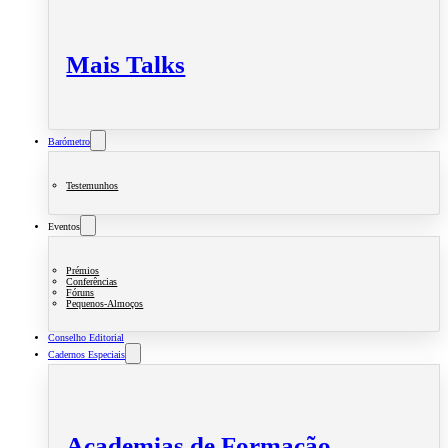
Mais Talks
Barómetro
Testemunhos
Eventos
Prémios
Conferências
Fóruns
Pequenos-Almoços
Conselho Editorial
Cadernos Especiais
Academias de Formação