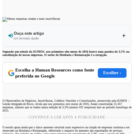
Ouça este artigo
em formato áudio
Ouvir este artigo
Segundo um estudo da IGNIOS, nos primeiros oito meses de 2016 houve uma quedra de 3,5% na
constituição de novas empresas. O sector de Hotelaria e Restauração é a excepção.
Escolha a Human Resources como fonte
Escolher ›
preferida no Google
O Observatório de Negócios, Insolvências, Créditos Vencidos e Constituições, promovido pela IGNIOS –
Gestão Integrada de Risco, revela que nos primeiros oito meses de 2016, foram constituídas 25.457
empresas, número que se traduz numa redução de 3,5% (menos 931 empresas) face ao período homólogo de
2015.
CONTINUE A LER APÓS A PUBLICIDADE
O estudo apura ainda que o único aumento sectorial mais expressivo na criação de empresas continua a ser
observado na Hotelaria e Restauração, reflectindo o impacto do aumento das exportações de serviços
turísticos. No período em análise, este sector registou um crescimento de 3,3%, com a criação de 100