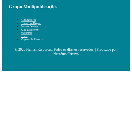
Grupo Multipublicações
Automonitor
Executive Digest
Forever Young
Kids Marketeer
Marketeer
Risco
Viagens & Resorts
© 2026 Human Resources. Todos os direitos reservados. | Produzido por:
Neurónio Criativo