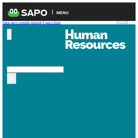
MENU
Saltar para o conteúdo principal
Ir para o footer
Pesquisar no site
Pesquisar
×