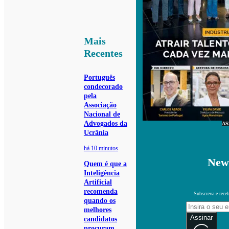
Mais
Recentes
Português
condecorado
pela
Associação
Nacional de
Advogados da
AS
Ucrânia
há 10 minutos
News
Quem é que a
Inteligência
Artificial
recomenda
Subscreva e receb
quando os
melhores
Assinar
candidatos
procuram