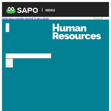
MENU
Saltar para o conteúdo principal
Ir para o footer
Pesquisar no site
Pesquisar
×