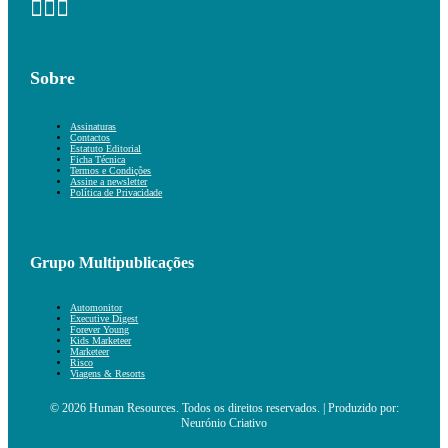
Sobre
Assinaturas
Contactos
Estatuto Editorial
Ficha Técnica
Termos e Condições
Assine a newsletter
Política de Privacidade
Grupo Multipublicações
Automonitor
Executive Digest
Forever Young
Kids Marketeer
Marketeer
Risco
Viagens & Resorts
© 2026 Human Resources. Todos os direitos reservados. | Produzido por:
Neurónio Criativo