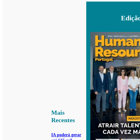
Ediçã
Mais
Recentes
IA poderá gerar