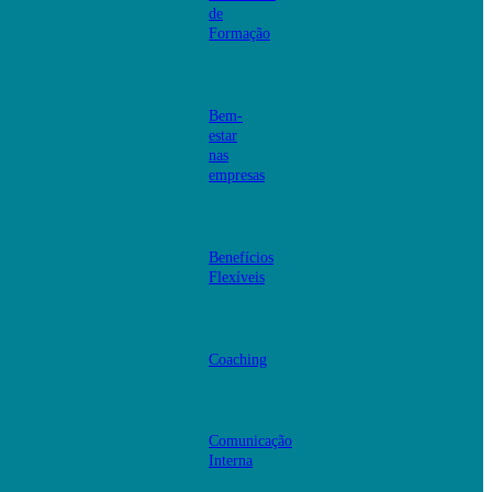
de
Formação
Bem-
estar
nas
empresas
Benefícios
Flexíveis
Coaching
Comunicação
Interna