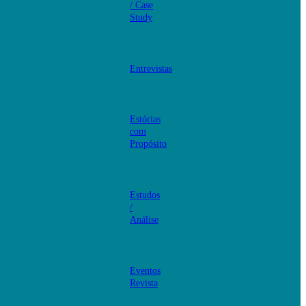
/ Case
Study
Entrevistas
Estórias
com
Propósito
Estudos
/
Análise
Eventos
Revista