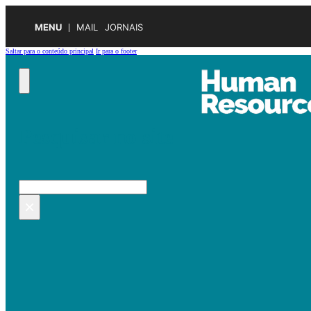
MENU
MAIL
JORNAIS
Saltar para o conteúdo principal
Ir para o footer
Pesquisar no site
Pesquisar
×