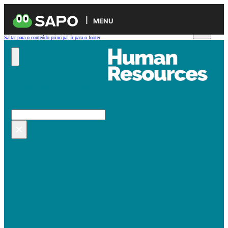
MENU
Saltar para o conteúdo principal
Ir para o footer
Pesquisar no site
Pesquisar
×