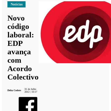
Notícias
Novo
código
laboral:
EDP
avança
com
Acordo
Colectivo
31 de Julho
Delta Coders
2012 | 10:17