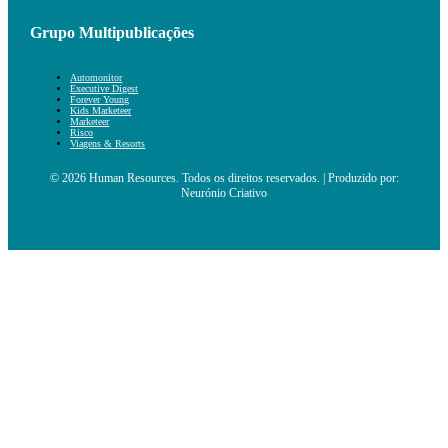
Grupo Multipublicações
Automonitor
Executive Digest
Forever Young
Kids Marketeer
Marketeer
Risco
Viagens & Resorts
© 2026 Human Resources. Todos os direitos reservados. | Produzido por:
Neurónio Criativo