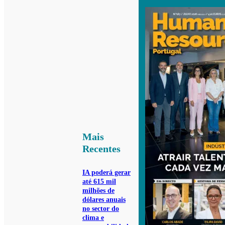
Mais
Recentes
IA poderá gerar
até 615 mil
milhões de
dólares anuais
no sector do
clima e