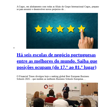
A Cegoc, em alinhamento com todas as filiais do Grupo Internacional Cegos, prepara-
se para assumir e desenvolver novos projectos de…
Há seis escolas de negócio portuguesas
entre as melhores do mundo. Saiba que
posições ocupam (do 17.º ao 81.º lugar)
O Financial Times divulgou hoje o ranking global Best European Business
Schools 2025 – que medem as melhores Business Schools Europeias.…