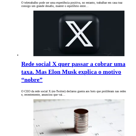
O teletrabalho pode ser uma experiência positiva, no entanto, trabalhar em casa traz
consigo um grande desafio, manter o equilíbrio entre…
Rede social X quer passar a cobrar uma
taxa. Mas Elon Musk explica o motivo
“nobre”
O CEO da rede social X (ex-Twitter) declarou guerra aos bots que proliferam nas redes
e, recentemente, anunciou que vai…