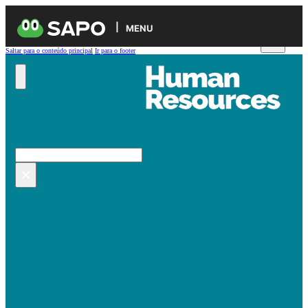
MENU
Saltar para o conteúdo principal
Ir para o footer
Pesquisar no site
Pesquisar
×