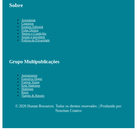
Sobre
Assinaturas
Contactos
Estatuto Editorial
Ficha Técnica
Termos e Condições
Assine a newsletter
Política de Privacidade
Grupo Multipublicações
Automonitor
Executive Digest
Forever Young
Kids Marketeer
Marketeer
Risco
Viagens & Resorts
© 2026 Human Resources. Todos os direitos reservados. | Produzido por:
Neurónio Criativo