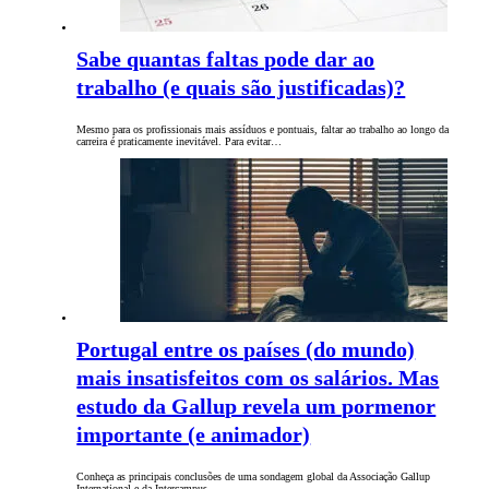
Sabe quantas faltas pode dar ao
trabalho (e quais são justificadas)?
Mesmo para os profissionais mais assíduos e pontuais, faltar ao trabalho ao longo da
carreira é praticamente inevitável. Para evitar…
Portugal entre os países (do mundo)
mais insatisfeitos com os salários. Mas
estudo da Gallup revela um pormenor
importante (e animador)
Conheça as principais conclusões de uma sondagem global da Associação Gallup
International e da Intercampus.