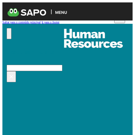
MENU
Saltar para o conteúdo principal
Ir para o footer
Pesquisar no site
Pesquisar
×