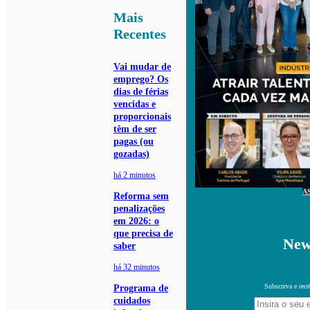
Mais
Recentes
Vai mudar de
emprego? Os
dias de férias
vencidas e
proporcionais
têm de ser
pagas (ou
gozadas)
há 2 minutos
A
Reforma sem
penalizações
em 2026: o
que precisa de
New
saber
há 32 minutos
Subscreva e rece
Programa de
cuidados