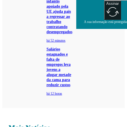
infantis
Assinar
apoiado pela
UE ajuda pais
a regressar ao
trabalho
A sua informação está protegida.
contratando
desempregados
há 52 minutos
Salários
estagnados e
falta de
empregos leva
jovens a
alugar metade
da cama para
reduzir custos
há 12 horas