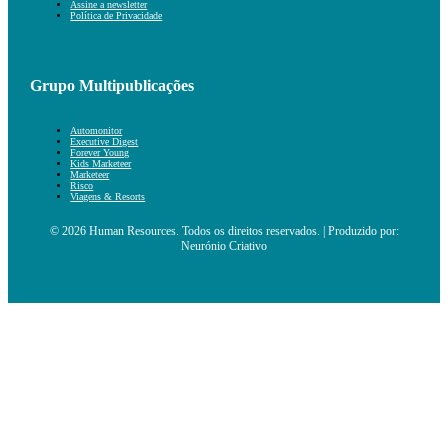
Assine a newsletter
Política de Privacidade
Grupo Multipublicações
Automonitor
Executive Digest
Forever Young
Kids Marketeer
Marketeer
Risco
Viagens & Resorts
© 2026 Human Resources. Todos os direitos reservados. | Produzido por:
Neurónio Criativo