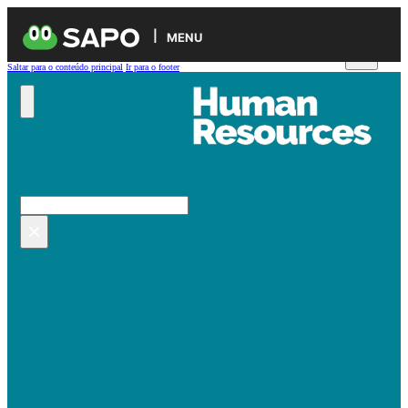
MENU
Saltar para o conteúdo principal
Ir para o footer
Pesquisar no site
Pesquisar
×