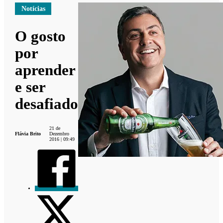
Notícias
O gosto
por
aprender
e ser
desafiado
21 de
Flávia Brito
Dezembro
2016 | 09:49