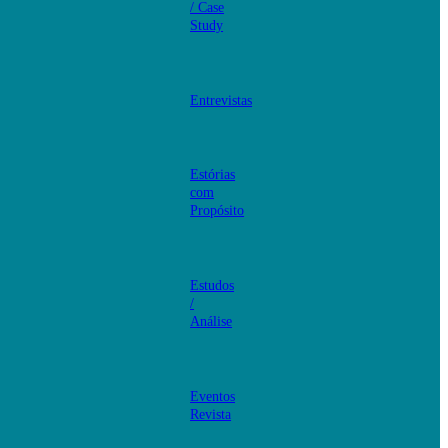
/ Case
Study
Entrevistas
Estórias
com
Propósito
Estudos
/
Análise
Eventos
Revista