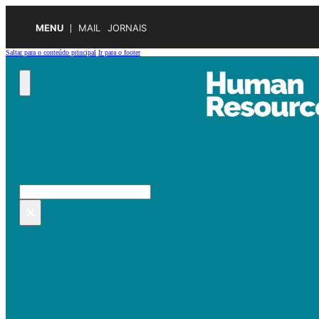
MENU
MAIL
JORNAIS
Saltar para o conteúdo principal
Ir para o footer
Pesquisar no site
Pesquisar
×