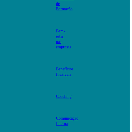
de
Formação
Bem-
estar
nas
empresas
Benefícios
Flexíveis
Coaching
Comunicação
Interna