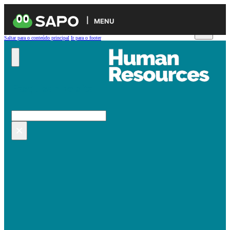
MENU
Saltar para o conteúdo principal
Ir para o footer
Pesquisar no site
Pesquisar
×