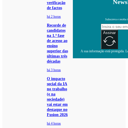
Newsl
verificação
de factos
há 2 horas
Subscreva e receba 
Recorde de
candidatos
Assinar
na 1.ª fase
de acesso ao
ensino
superior das
A sua informação está protegida. Le
últimas três
décadas
há 3 horas
O impacto
social da IA
no trabalho
(e na
sociedade)
vai estar em
destaque no
Fusion 2026
há 4 horas