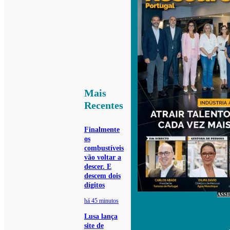
Mais
Recentes
Finalmente
os
combustíveis
vão voltar a
descer. E
descem dois
dígitos
ASS
há 45 minutos
Lusa lança
site de