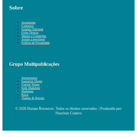
Sobre
Assinaturas
Contactos
Estatuto Editorial
Ficha Técnica
Termos e Condições
Assine a newsletter
Política de Privacidade
Grupo Multipublicações
Automonitor
Executive Digest
Forever Young
Kids Marketeer
Marketeer
Risco
Viagens & Resorts
© 2026 Human Resources. Todos os direitos reservados. | Produzido por:
Neurónio Criativo