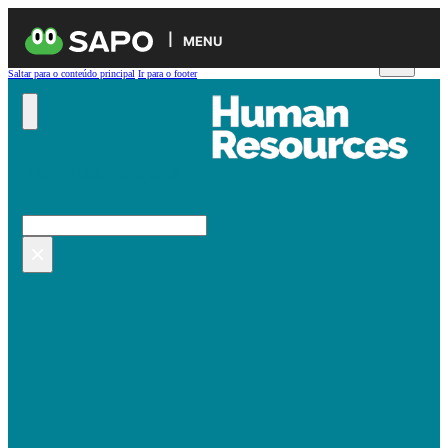
MENU
Saltar para o conteúdo principal
Ir para o footer
Pesquisar no site
Pesquisar
×