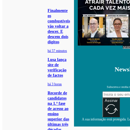
Finalmente
os
combustíveis
vão voltar a
descer. E
descem dois
dígitos
ASS
há 57 minutos
Lusa lança
site de
Newsl
verificação
de factos
há 3 horas
Subscreva e receba 
Recorde de
candidatos
Assinar
na 1.ª fase
de acesso ao
ensino
superior das
A sua informação está protegida. Le
últimas três
décadas