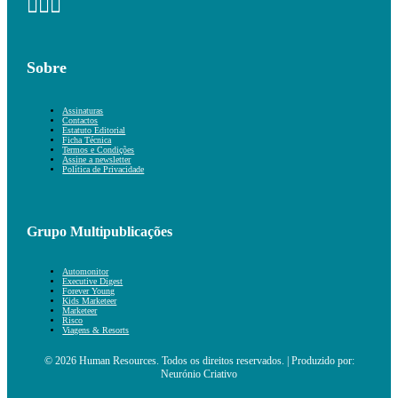
Sobre
Assinaturas
Contactos
Estatuto Editorial
Ficha Técnica
Termos e Condições
Assine a newsletter
Política de Privacidade
Grupo Multipublicações
Automonitor
Executive Digest
Forever Young
Kids Marketeer
Marketeer
Risco
Viagens & Resorts
© 2026 Human Resources. Todos os direitos reservados. | Produzido por:
Neurónio Criativo