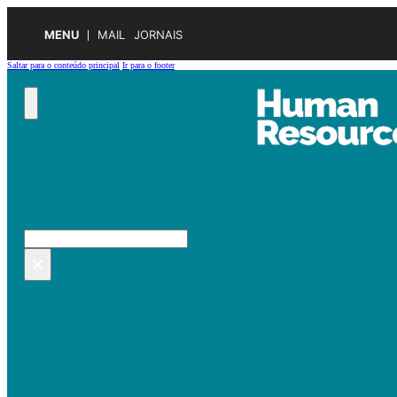
MENU
MAIL
JORNAIS
Saltar para o conteúdo principal
Ir para o footer
Pesquisar no site
Pesquisar
×