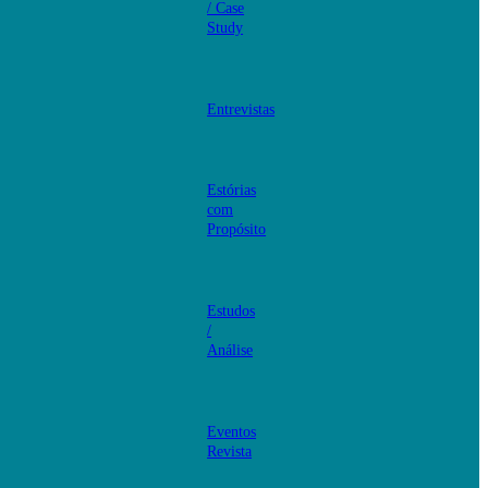
/ Case
Study
Entrevistas
Estórias
com
Propósito
Estudos
/
Análise
Eventos
Revista