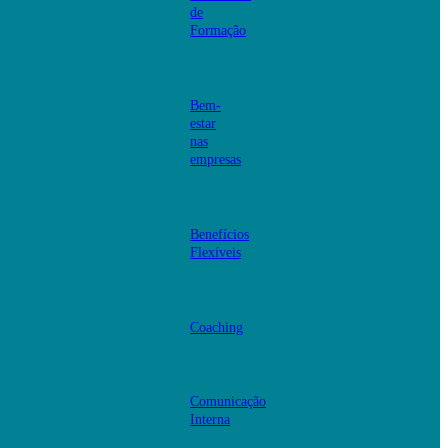
de
Formação
Bem-
estar
nas
empresas
Benefícios
Flexíveis
Coaching
Comunicação
Interna