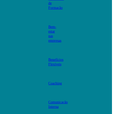
de
Formação
Bem-
estar
nas
empresas
Benefícios
Flexíveis
Coaching
Comunicação
Interna