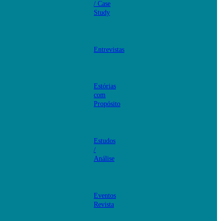
/ Case
Study
Entrevistas
Estórias
com
Propósito
Estudos
/
Análise
Eventos
Revista