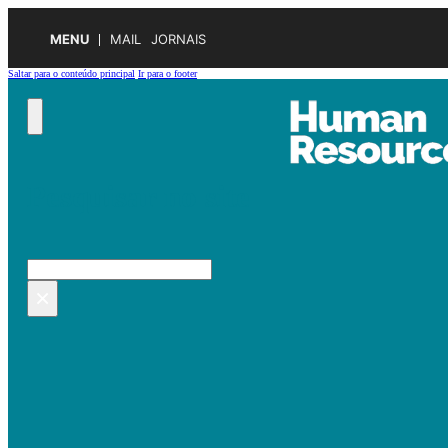
MENU
MAIL
JORNAIS
Saltar para o conteúdo principal
Ir para o footer
Pesquisar no site
Pesquisar
×