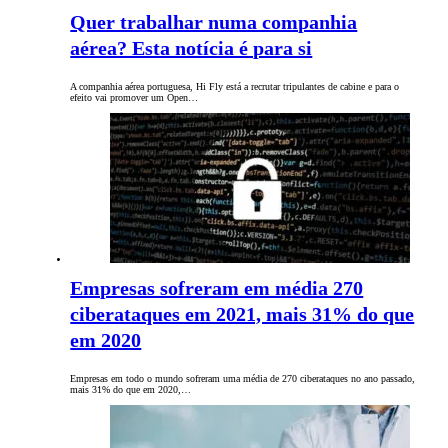
Quer trabalhar numa companhia
aérea? Esta notícia é para si
A companhia aérea portuguesa, Hi Fly está a recrutar tripulantes de cabine e para o
efeito vai promover um Open…
Empresas sofreram em média 270
ciberataques em 2021, mais 31% do que
em 2020
Empresas em todo o mundo sofreram uma média de 270 ciberataques no ano passado,
mais 31% do que em 2020,…