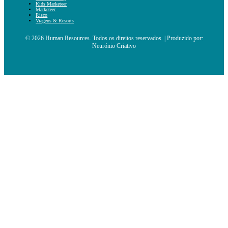
Kids Marketeer
Marketeer
Risco
Viagens & Resorts
© 2026 Human Resources. Todos os direitos reservados. | Produzido por:
Neurónio Criativo