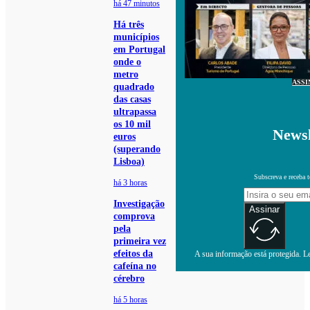
há 47 minutos
Há três
municípios
em Portugal
onde o
metro
ASSI
quadrado
das casas
ultrapassa
os 10 mil
Newsl
euros
(superando
Lisboa)
Subscreva e receba 
há 3 horas
Investigação
Assinar
comprova
pela
primeira vez
efeitos da
A sua informação está protegida. Le
cafeína no
cérebro
há 5 horas