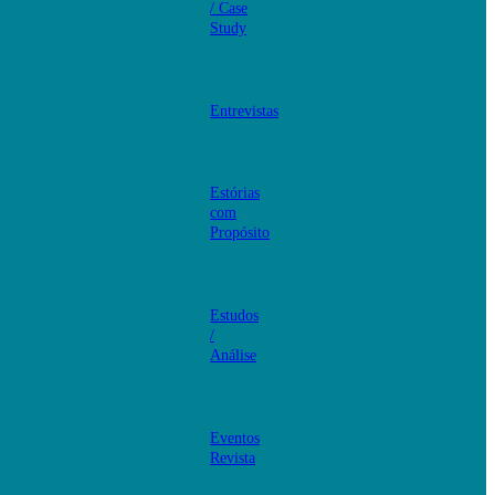
/ Case
Study
Entrevistas
Estórias
com
Propósito
Estudos
/
Análise
Eventos
Revista