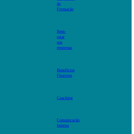
de
Formação
Bem-
estar
nas
empresas
Benefícios
Flexíveis
Coaching
Comunicação
Interna