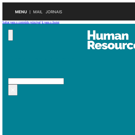
MENU
MAIL
JORNAIS
Saltar para o conteúdo principal
Ir para o footer
Pesquisar no site
Pesquisar
×