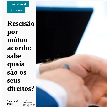
Lei laboral
Notícias
Rescisão
por
mútuo
acordo:
sabe
quais
são os
seus
direitos?
9 de
Sandra M.
Dezembro
Pinto
2020 | 10:00