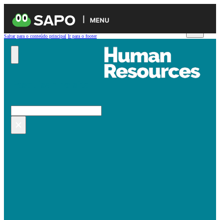
MENU
Saltar para o conteúdo principal
Ir para o footer
Pesquisar no site
Pesquisar
×