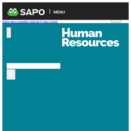
MENU
Saltar para o conteúdo principal
Ir para o footer
Pesquisar no site
Pesquisar
×