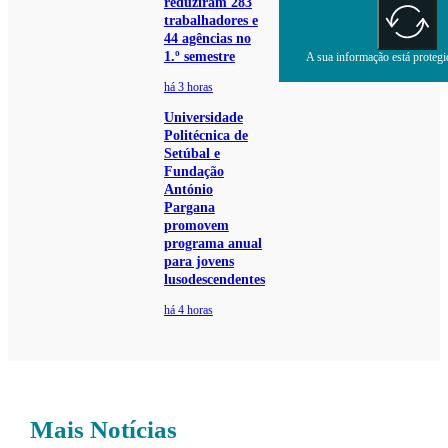
reduziram 283
trabalhadores e
44 agências no
1.º semestre
A sua informação está protegid
há 3 horas
Universidade
Politécnica de
Setúbal e
Fundação
António
Pargana
promovem
programa anual
para jovens
lusodescendentes
há 4 horas
Mais Notícias