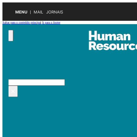
MENU
MAIL
JORNAIS
Saltar para o conteúdo principal
Ir para o footer
Pesquisar no site
Pesquisar
×