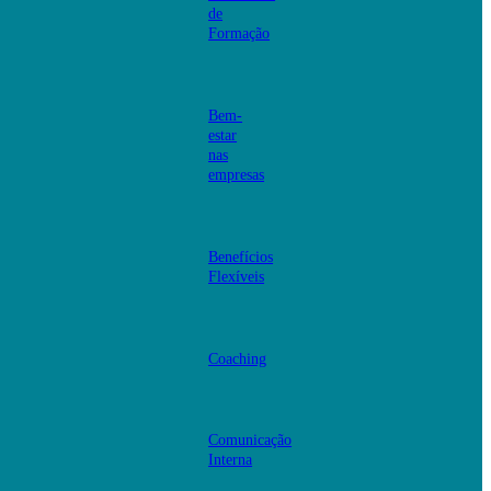
de
Formação
Bem-
estar
nas
empresas
Benefícios
Flexíveis
Coaching
Comunicação
Interna