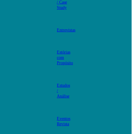
/ Case
Study
Entrevistas
Estórias
com
Propósito
Estudos
/
Análise
Eventos
Revista