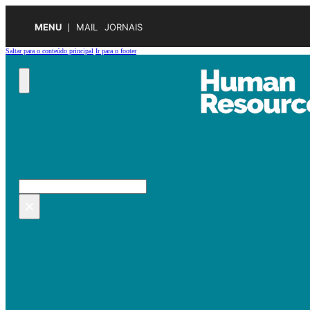
MENU
MAIL
JORNAIS
Saltar para o conteúdo principal
Ir para o footer
Pesquisar no site
Pesquisar
×