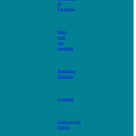
de
Formação
Bem-
estar
nas
empresas
Benefícios
Flexíveis
Coaching
Comunicação
Interna