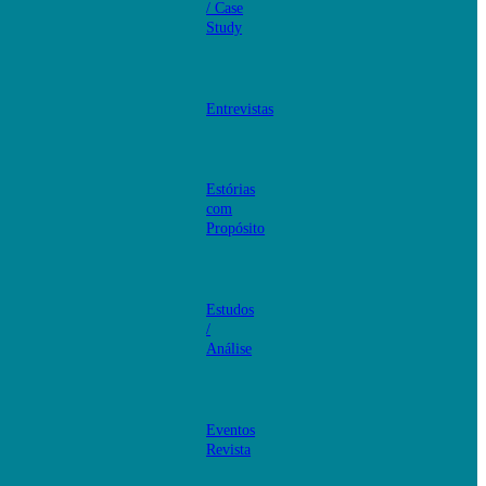
/ Case
Study
Entrevistas
Estórias
com
Propósito
Estudos
/
Análise
Eventos
Revista