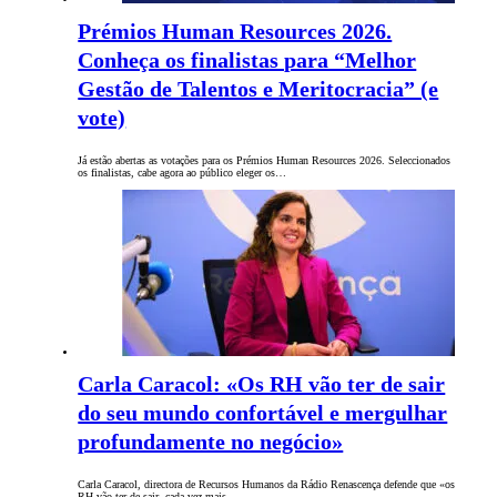
Prémios Human Resources 2026.
Conheça os finalistas para “Melhor
Gestão de Talentos e Meritocracia” (e
vote)
Já estão abertas as votações para os Prémios Human Resources 2026. Seleccionados
os finalistas, cabe agora ao público eleger os…
Carla Caracol: «Os RH vão ter de sair
do seu mundo confortável e mergulhar
profundamente no negócio»
Carla Caracol, directora de Recursos Humanos da Rádio Renascença defende que «os
RH vão ter de sair, cada vez mais,…