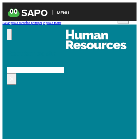
MENU
Saltar para o conteúdo principal
Ir para o footer
Pesquisar no site
Pesquisar
×