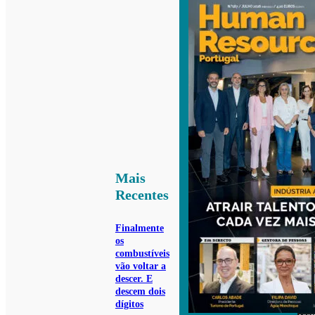
Mais
Recentes
Finalmente
os
combustíveis
vão voltar a
descer. E
descem dois
dígitos