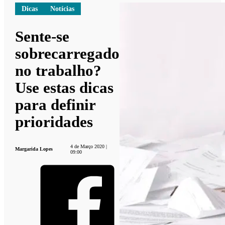
Dicas
Notícias
Sente-se
sobrecarregado
no trabalho?
Use estas dicas
para definir
prioridades
4 de Março 2020 |
Margarida Lopes
09:00