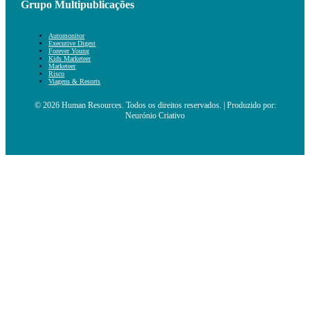
Grupo Multipublicações
Automonitor
Executive Digest
Forever Young
Kids Marketeer
Marketeer
Risco
Viagens & Resorts
© 2026 Human Resources. Todos os direitos reservados. | Produzido por:
Neurónio Criativo