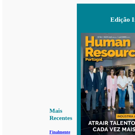
Edição 
Mais
Recentes
Finalmente