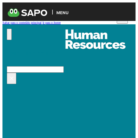
MENU
Saltar para o conteúdo principal
Ir para o footer
Pesquisar no site
Pesquisar
×