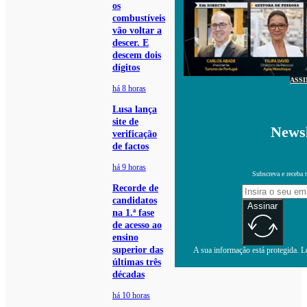
os
combustíveis
vão voltar a
descer. E
descem dois
dígitos
ASS
há 8 horas
Lusa lança
site de
Newsl
verificação
de factos
há 9 horas
Subscreva e receba 
Recorde de
candidatos
Assinar
na 1.ª fase
de acesso ao
ensino
superior das
A sua informação está protegida. Le
últimas três
décadas
há 10 horas