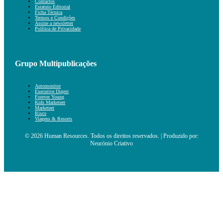
Contactos
Estatuto Editorial
Ficha Técnica
Termos e Condições
Assine a newsletter
Política de Privacidade
Grupo Multipublicações
Automonitor
Executive Digest
Forever Young
Kids Marketeer
Marketeer
Risco
Viagens & Resorts
© 2026 Human Resources. Todos os direitos reservados. | Produzido por:
Neurónio Criativo