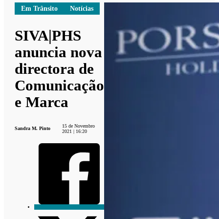
Em Trânsito
Notícias
SIVA|PHS
anuncia nova
directora de
Comunicação
e Marca
15 de Novembro
Sandra M. Pinto
2021 | 16:20