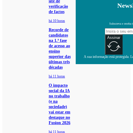
site de
Newsl
verificação
de factos
há 10 horas
Subscreva e receba 
Recorde de
candidatos
Assinar
na 1.ª fase
de acesso ao
ensino
superior das
A sua informação está protegida. Le
últimas três
décadas
há 11 horas
O impacto
social da IA
no trabalho
(e na
sociedade)
vai estar em
destaque no
Fusion 2026
há 11 horas