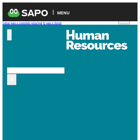
MENU
Saltar para o conteúdo principal
Ir para o footer
Pesquisar no site
Pesquisar
×