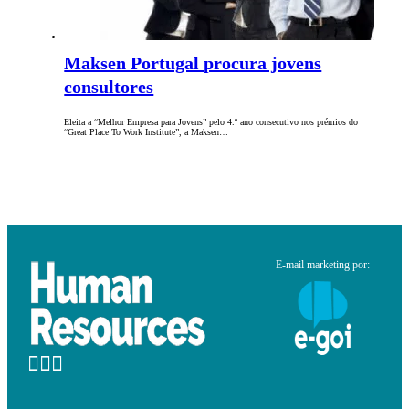
Maksen Portugal procura jovens
consultores
Eleita a “Melhor Empresa para Jovens” pelo 4.º ano consecutivo nos prémios do
“Great Place To Work Institute”, a Maksen…
E-mail marketing por: