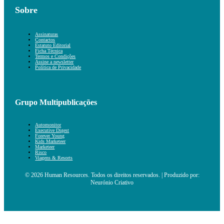
Sobre
Assinaturas
Contactos
Estatuto Editorial
Ficha Técnica
Termos e Condições
Assine a newsletter
Política de Privacidade
Grupo Multipublicações
Automonitor
Executive Digest
Forever Young
Kids Marketeer
Marketeer
Risco
Viagens & Resorts
© 2026 Human Resources. Todos os direitos reservados. | Produzido por:
Neurónio Criativo