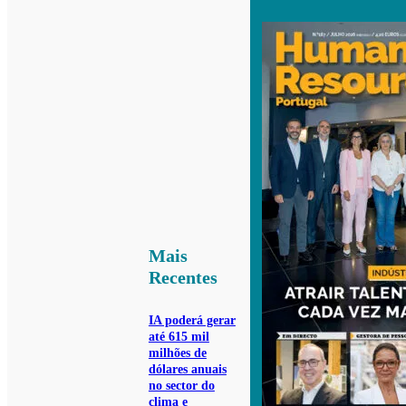
Mais
Recentes
IA poderá gerar
até 615 mil
milhões de
dólares anuais
no sector do
clima e