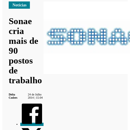
Notícias
Sonae
cria
mais de
90
postos
de
trabalho
Delta
24 de Julho
Coders
2014 | 15:04