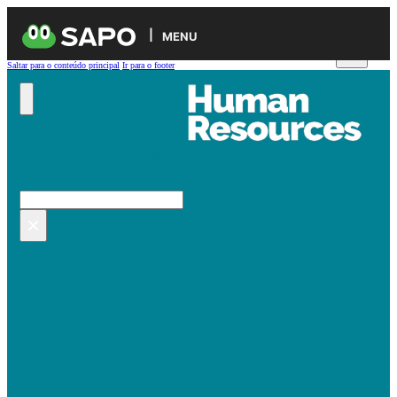
MENU
Saltar para o conteúdo principal
Ir para o footer
Pesquisar no site
Pesquisar
×