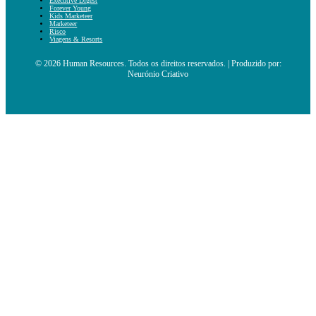
Executive Digest
Forever Young
Kids Marketeer
Marketeer
Risco
Viagens & Resorts
© 2026 Human Resources. Todos os direitos reservados. | Produzido por:
Neurónio Criativo