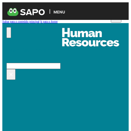
MENU
Saltar para o conteúdo principal
Ir para o footer
Pesquisar no site
Pesquisar
×