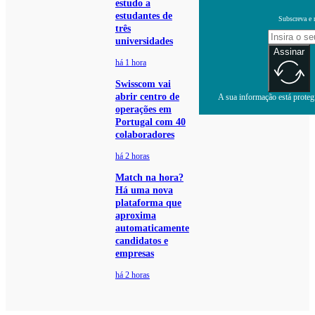
estudo a
estudantes de
Subscreva e 
três
universidades
Assinar
há 1 hora
Swisscom vai
abrir centro de
A sua informação está protegi
operações em
Portugal com 40
colaboradores
há 2 horas
Match na hora?
Há uma nova
plataforma que
aproxima
automaticamente
candidatos e
empresas
há 2 horas