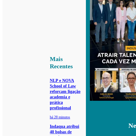
Mais
Recentes
NLP e NOVA
School of Law
reforçam ligação
academia e
prática
profissional
há 28 minutos
Ne
Indaqua atribui
40 bolsas de