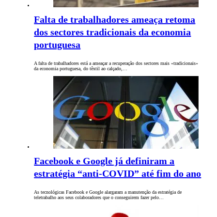
Falta de trabalhadores ameaça retoma
dos sectores tradicionais da economia
portuguesa
A falta de trabalhadores está a ameaçar a recuperação dos sectores mais «tradicionais»
da economia portuguesa, do têxtil ao calçado,…
Facebook e Google já definiram a
estratégia “anti-COVID” até fim do ano
As tecnológicas Facebook e Google alargaram a manutenção da estratégia de
teletrabalho aos seus colaboradores que o conseguirem fazer pelo…