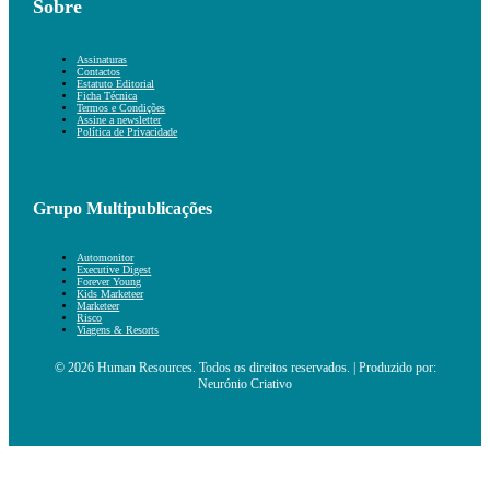
Sobre
Assinaturas
Contactos
Estatuto Editorial
Ficha Técnica
Termos e Condições
Assine a newsletter
Política de Privacidade
Grupo Multipublicações
Automonitor
Executive Digest
Forever Young
Kids Marketeer
Marketeer
Risco
Viagens & Resorts
© 2026 Human Resources. Todos os direitos reservados. | Produzido por:
Neurónio Criativo