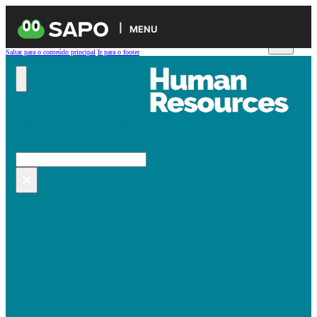
MENU
Saltar para o conteúdo principal
Ir para o footer
Pesquisar no site
Pesquisar
×