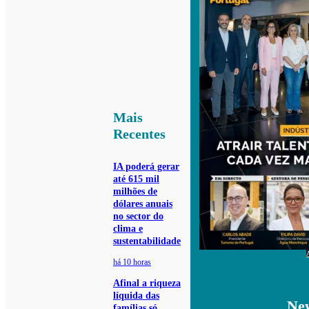
Mais
Recentes
IA poderá gerar
até 615 mil
milhões de
dólares anuais
no sector do
clima e
sustentabilidade
há 10 horas
Afinal a riqueza
líquida das
New
famílias só