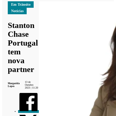
Em Trânsito
Notícias
Stanton
Chase
Portugal
tem
nova
partner
13 de
Margarida
Outubro
Lopes
2023 | 11:20