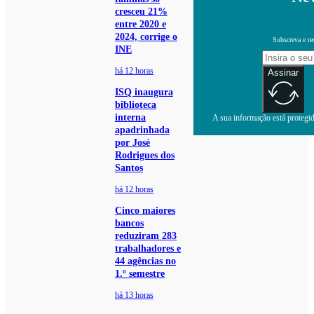
cresceu 21%
entre 2020 e
2024, corrige o
Subscreva e re
INE
há 12 horas
Assinar
ISQ inaugura
biblioteca
interna
A sua informação está protegida
apadrinhada
por José
Rodrigues dos
Santos
há 12 horas
Cinco maiores
bancos
reduziram 283
trabalhadores e
44 agências no
1.º semestre
há 13 horas