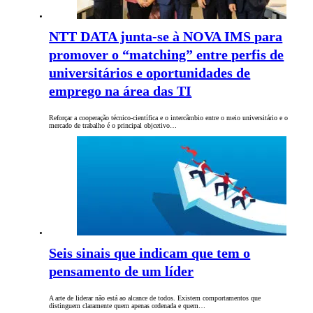
NTT DATA junta-se à NOVA IMS para
promover o “matching” entre perfis de
universitários e oportunidades de
emprego na área das TI
Reforçar a cooperação técnico-científica e o intercâmbio entre o meio universitário e o
mercado de trabalho é o principal objcetivo…
Seis sinais que indicam que tem o
pensamento de um líder
A arte de liderar não está ao alcance de todos. Existem comportamentos que
distinguem claramente quem apenas ordenada e quem…