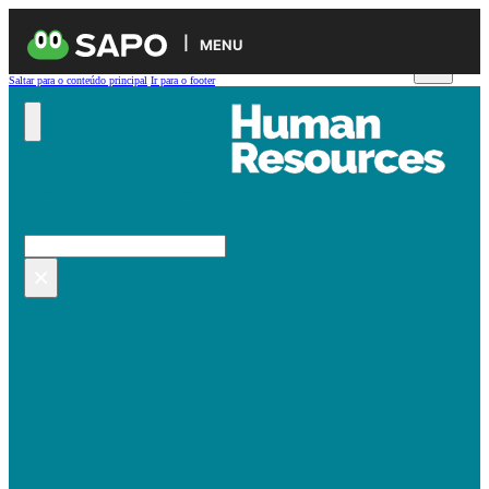
MENU
Saltar para o conteúdo principal
Ir para o footer
Pesquisar no site
Pesquisar
×