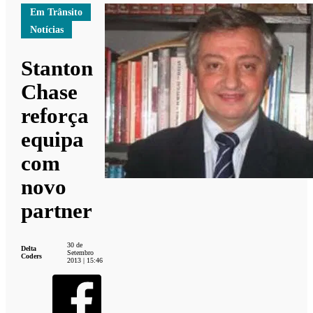
Em Trânsito
Notícias
Stanton
Chase
reforça
equipa
com
novo
partner
30 de
Delta
Setembro
Coders
2013 | 15:46