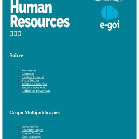
E-mail marketing por:
Sobre
Assinaturas
Contactos
Estatuto Editorial
Ficha Técnica
Termos e Condições
Assine a newsletter
Política de Privacidade
Grupo Multipublicações
Automonitor
Executive Digest
Forever Young
Kids Marketeer