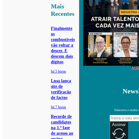
Mais
Recentes
Finalmente
os
combustíveis
vão voltar a
descer. E
descem dois
dígitos
ASS
há 5 horas
Lusa lança
site de
Newsl
verificação
de factos
há 7 horas
Subscreva e receba 
Recorde de
candidatos
Assinar
na 1.ª fase
de acesso ao
ensino