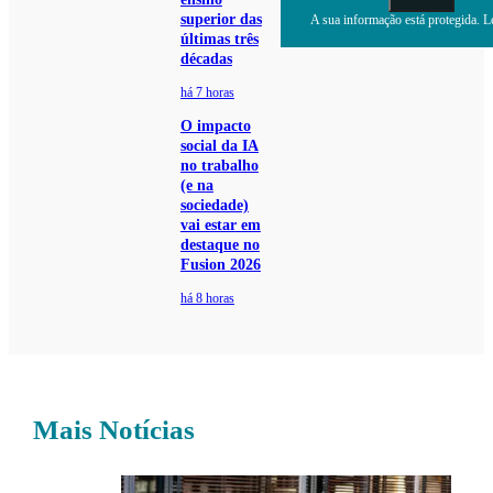
superior das
A sua informação está protegida. Le
últimas três
décadas
há 7 horas
O impacto
social da IA
no trabalho
(e na
sociedade)
vai estar em
destaque no
Fusion 2026
há 8 horas
Mais Notícias