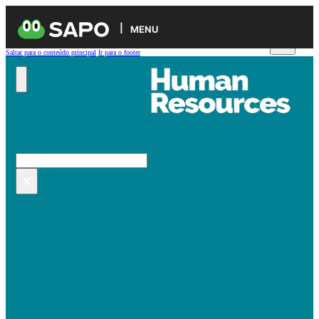
MENU
Saltar para o conteúdo principal
Ir para o footer
Pesquisar no site
Pesquisar
×