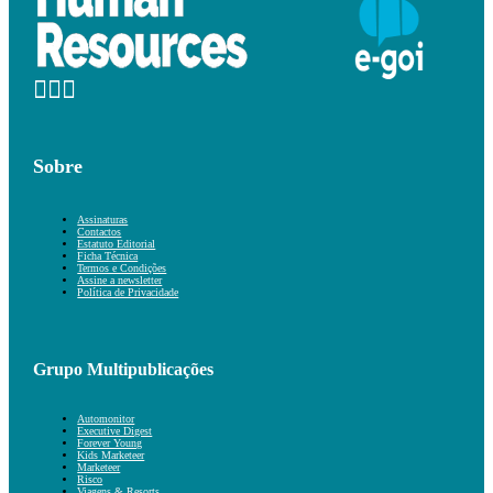
Sobre
Assinaturas
Contactos
Estatuto Editorial
Ficha Técnica
Termos e Condições
Assine a newsletter
Política de Privacidade
Grupo Multipublicações
Automonitor
Executive Digest
Forever Young
Kids Marketeer
Marketeer
Risco
Viagens & Resorts