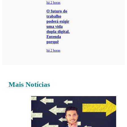
há 2 horas
O futuro do
trabalho
poderá exigir
uma vida
dupla digital.
Entenda
porquê
há 2 horas
Mais Notícias