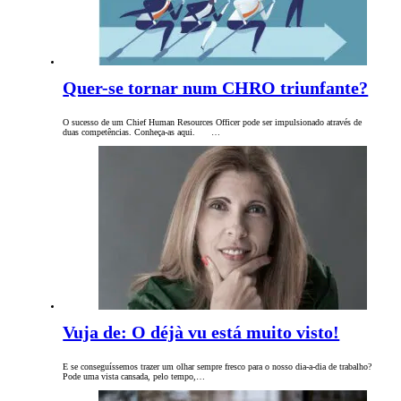
Quer-se tornar num CHRO triunfante?
O sucesso de um Chief Human Resources Officer pode ser impulsionado através de
duas competências. Conheça-as aqui. …
Vuja de: O déjà vu está muito visto!
E se conseguíssemos trazer um olhar sempre fresco para o nosso dia-a-dia de trabalho?
Pode uma vista cansada, pelo tempo,…