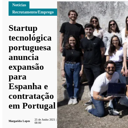
Notícias
Recrutamento/Emprego
Startup
tecnológica
portuguesa
anuncia
expansão
para
Espanha e
contratação
em Portugal
25 de Junho 2021 |
Margarida Lopes
08:00