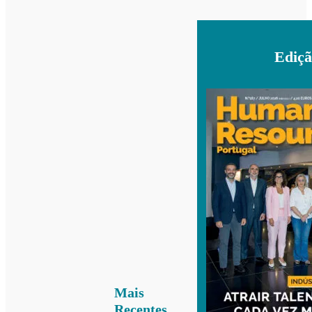
Ediçã
Mais
Recentes