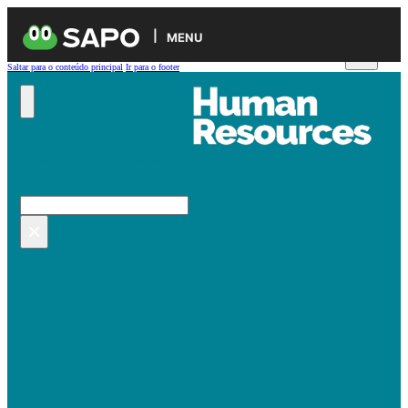
MENU
Saltar para o conteúdo principal
Ir para o footer
Pesquisar no site
Pesquisar
×