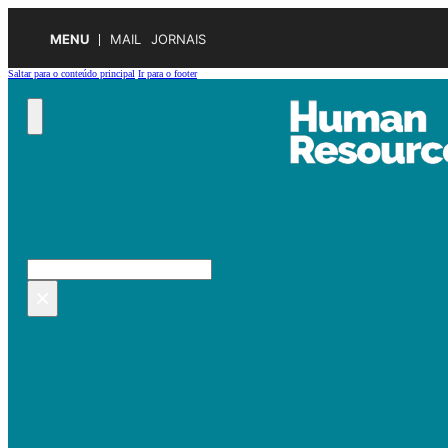
MENU
MAIL
JORNAIS
Saltar para o conteúdo principal
Ir para o footer
Pesquisar no site
Pesquisar
×