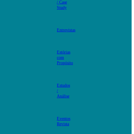
/ Case
Study
Entrevistas
Estórias
com
Propósito
Estudos
/
Análise
Eventos
Revista