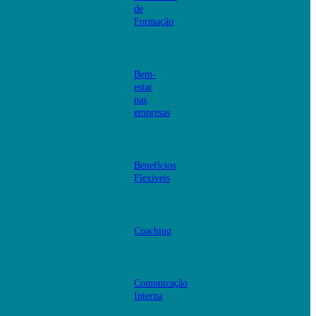
de
Formação
Bem-
estar
nas
empresas
Benefícios
Flexíveis
Coaching
Comunicação
Interna