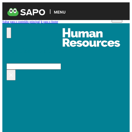
MENU
Saltar para o conteúdo principal
Ir para o footer
Pesquisar no site
Pesquisar
×