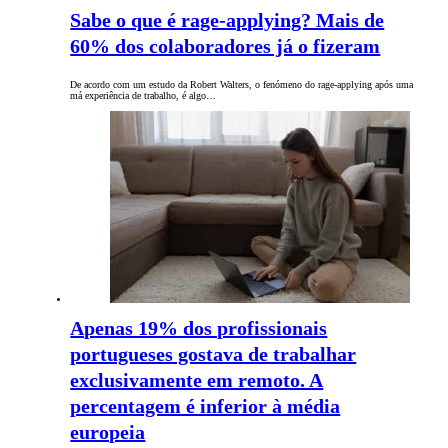
Sabe o que é rage-applying? Mais de
60% dos colaboradores já o fizeram
De acordo com um estudo da Robert Walters, o fenómeno do rage-applying após uma
má experiência de trabalho, é algo…
Apenas 19% dos profissionais
portugueses gostava de trabalhar
exclusivamente em remoto. A
percentagem é inferior à média
europeia