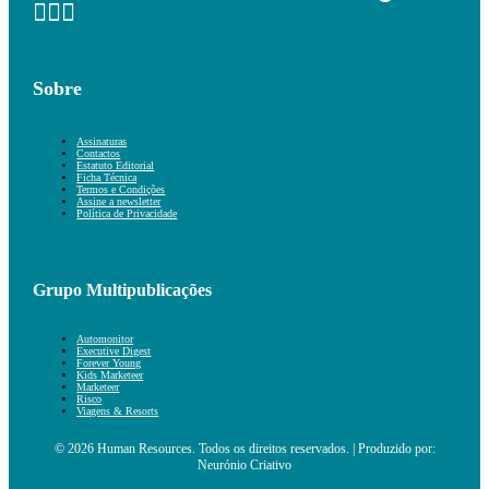
Sobre
Assinaturas
Contactos
Estatuto Editorial
Ficha Técnica
Termos e Condições
Assine a newsletter
Política de Privacidade
Grupo Multipublicações
Automonitor
Executive Digest
Forever Young
Kids Marketeer
Marketeer
Risco
Viagens & Resorts
© 2026 Human Resources. Todos os direitos reservados. | Produzido por:
Neurónio Criativo