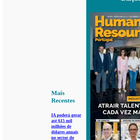
Mais
Recentes
IA poderá gerar
até 615 mil
milhões de
dólares anuais
no sector do