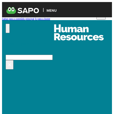
MENU
Saltar para o conteúdo principal
Ir para o footer
Pesquisar no site
Pesquisar
×