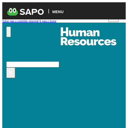
MENU
Saltar para o conteúdo principal
Ir para o footer
Pesquisar no site
Pesquisar
×