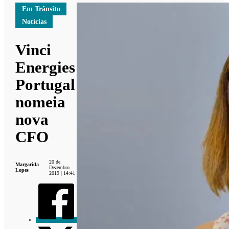
Em Trânsito
Notícias
Vinci
Energies
Portugal
nomeia
nova
CFO
20 de
Margarida
Dezembro
Lopes
2019 | 14:41