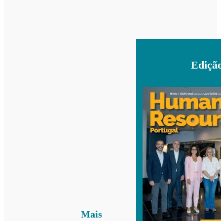
Ediçã
Mais