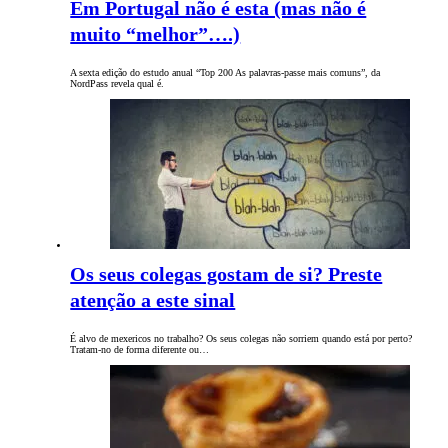
Em Portugal não é esta (mas não é
muito “melhor”….)
A sexta edição do estudo anual “Top 200 As palavras-passe mais comuns”, da
NordPass revela qual é.
Os seus colegas gostam de si? Preste
atenção a este sinal
É alvo de mexericos no trabalho? Os seus colegas não sorriem quando está por perto?
Tratam-no de forma diferente ou…