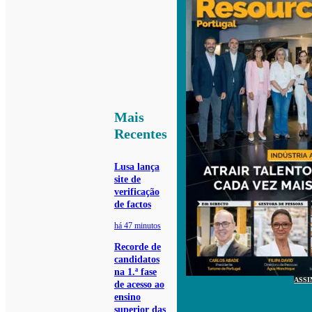
Mais
Recentes
Lusa lança
site de
verificação
de factos
há 47 minutos
Recorde de
candidatos
na 1.ª fase
ASSI
de acesso ao
ensino
superior das