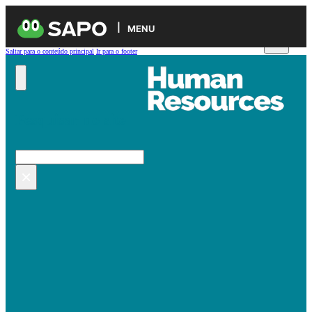
MENU
Saltar para o conteúdo principal
Ir para o footer
Pesquisar no site
Pesquisar
×