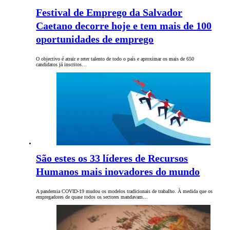
Festival de Emprego da Salvador
Caetano decorre hoje e tem mais de 100
oportunidades de emprego
O objectivo é atrair e reter talento de todo o país e aproximar os mais de 650
candidatos já inscritos…
São estes os 33 líderes de Recursos
Humanos mais inovadores do mundo
A pandemia COVID-19 mudou os modelos tradicionais de trabalho. À medida que os
empregadores de quase todos os sectores mandavam…