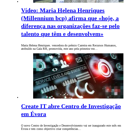
Vídeo: Maria Helena Henriques
(Millennium bcp) afirma que «hoje, a
diferença nas organizações faz-se pelo
talento que têm e desenvolvem»
Maria Helena Henriques. vencedora do prémio Carreira em Recursos Humanos,
atribuído na Gala RH, promovida, este ano pela primeira vez…
Create IT abre Centro de Investigação
em Évora
O novo Centro de Investigação e Desenvolvimento vai ser inaugurado este mês em
Évora e tem como objectivo criar competências…