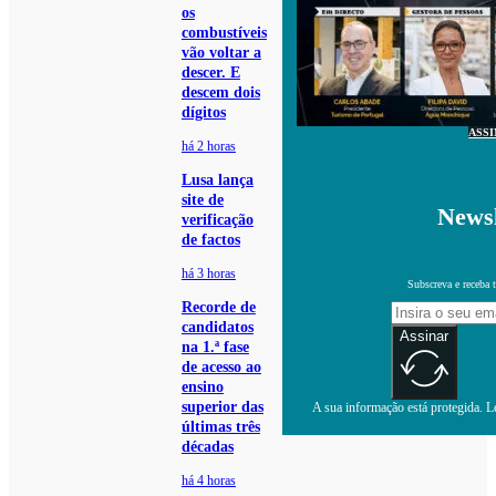
os
combustíveis
vão voltar a
descer. E
descem dois
dígitos
ASS
há 2 horas
Lusa lança
site de
Newsl
verificação
de factos
há 3 horas
Subscreva e receba 
Recorde de
candidatos
Assinar
na 1.ª fase
de acesso ao
ensino
superior das
A sua informação está protegida. Le
últimas três
décadas
há 4 horas