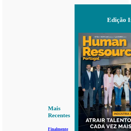
Edição 
Mais
Recentes
Finalmente