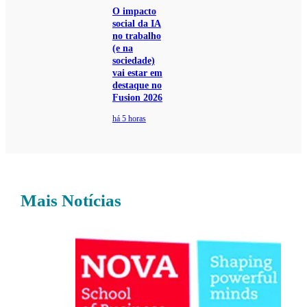
O impacto
social da IA
no trabalho
(e na
sociedade)
vai estar em
destaque no
Fusion 2026
há 5 horas
Mais Notícias