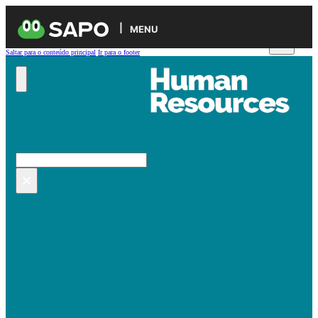
MENU
Saltar para o conteúdo principal
Ir para o footer
Pesquisar no site
Pesquisar
×