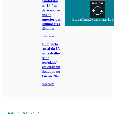
candidatos
Assinar
na 1.ª fase
de acesso ao
ensino
superior das
A sua informação está protegida. Le
últimas três
décadas
há 5 horas
O impacto
social da IA
no trabalho
(e na
sociedade)
vai estar em
destaque no
Fusion 2026
há 6 horas