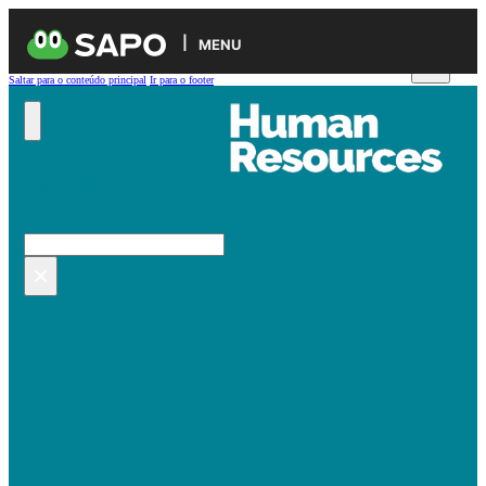
MENU
Saltar para o conteúdo principal
Ir para o footer
Pesquisar no site
Pesquisar
×