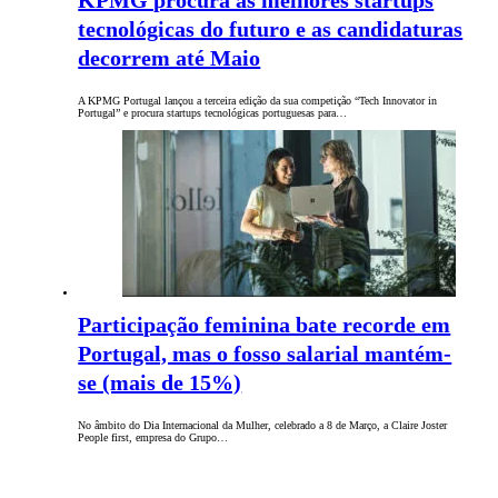
KPMG procura as melhores startups
tecnológicas do futuro e as candidaturas
decorrem até Maio
A KPMG Portugal lançou a terceira edição da sua competição “Tech Innovator in
Portugal” e procura startups tecnológicas portuguesas para…
Participação feminina bate recorde em
Portugal, mas o fosso salarial mantém-
se (mais de 15%)
No âmbito do Dia Internacional da Mulher, celebrado a 8 de Março, a Claire Joster
People first, empresa do Grupo…