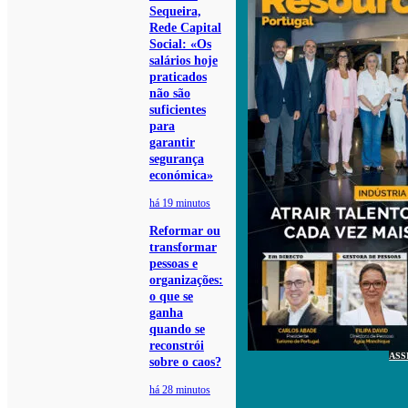
Sequeira,
Rede Capital
Social: «Os
salários hoje
praticados
não são
suficientes
para
garantir
segurança
económica»
há 19 minutos
Reformar ou
transformar
pessoas e
organizações:
o que se
ganha
quando se
reconstrói
ASS
sobre o caos?
há 28 minutos