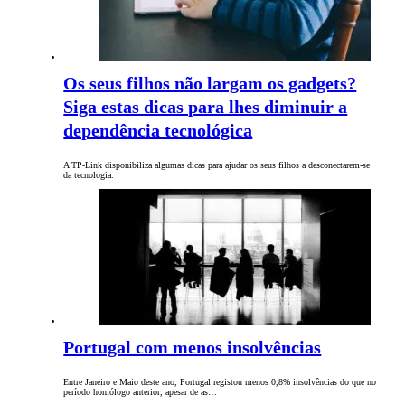
Os seus filhos não largam os gadgets?
Siga estas dicas para lhes diminuir a
dependência tecnológica
A TP-Link disponibiliza algumas dicas para ajudar os seus filhos a desconectarem-se
da tecnologia.
Portugal com menos insolvências
Entre Janeiro e Maio deste ano, Portugal registou menos 0,8% insolvências do que no
período homólogo anterior, apesar de as…