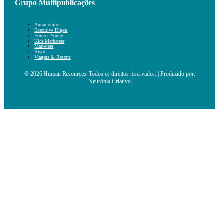
Grupo Multipublicações
Automonitor
Executive Digest
Forever Young
Kids Marketeer
Marketeer
Risco
Viagens & Resorts
© 2026 Human Resources. Todos os direitos reservados. | Produzido por:
Neurónio Criativo