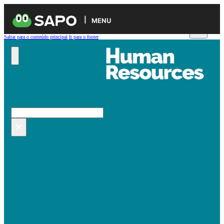
MENU
Saltar para o conteúdo principal
Ir para o footer
Pesquisar no site
Pesquisar
×