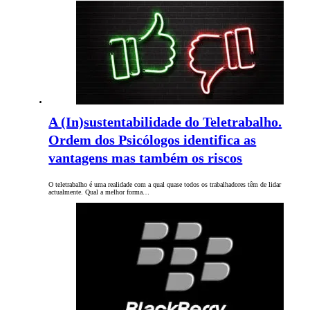
A (In)sustentabilidade do Teletrabalho.
Ordem dos Psicólogos identifica as
vantagens mas também os riscos
O teletrabalho é uma realidade com a qual quase todos os trabalhadores têm de lidar
actualmente. Qual a melhor forma…