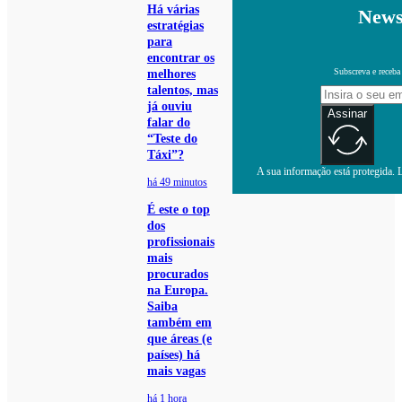
Há várias
News
estratégias
para
encontrar os
Subscreva e receba
melhores
talentos, mas
já ouviu
Assinar
falar do
“Teste do
Táxi”?
A sua informação está protegida. L
há 49 minutos
É este o top
dos
profissionais
mais
procurados
na Europa.
Saiba
também em
que áreas (e
países) há
mais vagas
há 1 hora