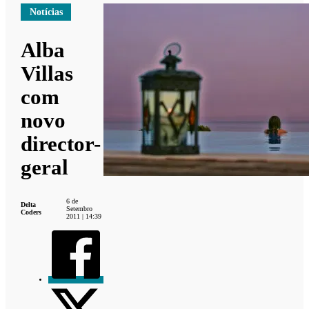
Notícias
Alba
Villas
com
novo
director-
geral
6 de
Delta
Setembro
Coders
2011 | 14:39