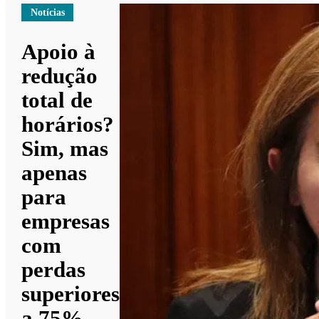
Notícias
Apoio à
redução
total de
horários?
Sim, mas
apenas
para
empresas
com
perdas
superiores
a 75%