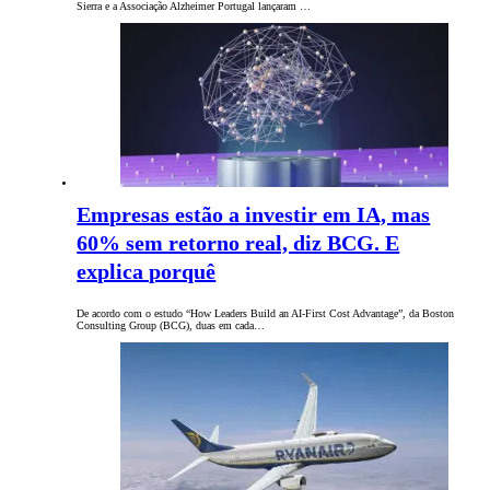
Sierra e a Associação Alzheimer Portugal lançaram …
Empresas estão a investir em IA, mas
60% sem retorno real, diz BCG. E
explica porquê
De acordo com o estudo “How Leaders Build an AI-First Cost Advantage”, da Boston
Consulting Group (BCG), duas em cada…