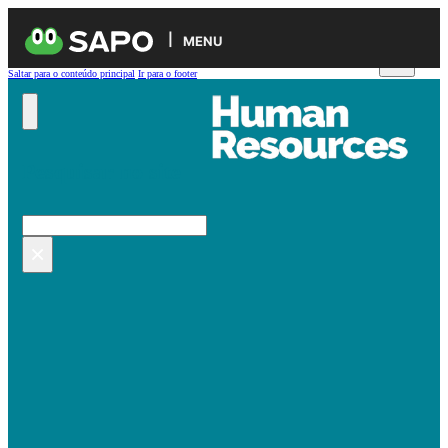
MENU
Saltar para o conteúdo principal
Ir para o footer
Pesquisar no site
Pesquisar
×