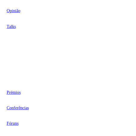
Opinião
Talks
Videocasts
Eventos
Prémios
Conferências
Fóruns