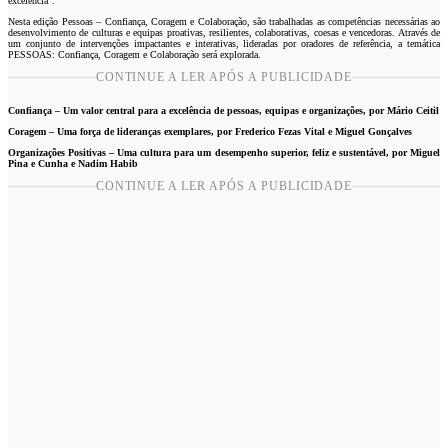
excelência”.
Nesta edição Pessoas – Confiança, Coragem e Colaboração, são trabalhadas as competências necessárias ao
desenvolvimento de culturas e equipas proativas, resilientes, colaborativas, coesas e vencedoras. Através de
um conjunto de intervenções impactantes e interativas, lideradas por oradores de referência, a temática
PESSOAS: Confiança, Coragem e Colaboração será explorada.
CONTINUE A LER APÓS A PUBLICIDADE
Confiança – Um valor central para a excelência de pessoas, equipas e organizações, por Mário Ceitil
Coragem – Uma força de lideranças exemplares, por Frederico Fezas Vital e Miguel Gonçalves
Organizações Positivas – Uma cultura para um desempenho superior, feliz e sustentável, por Miguel
Pina e Cunha e Nadim Habib
CONTINUE A LER APÓS A PUBLICIDADE