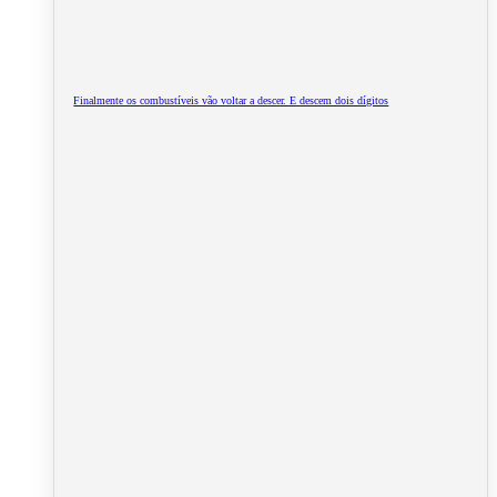
Finalmente os combustíveis vão voltar a descer. E descem dois dígitos