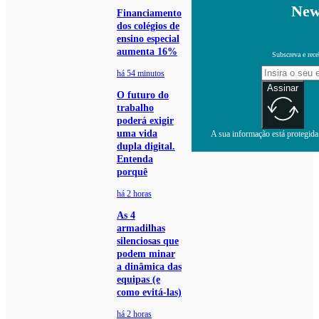
New
Financiamento
dos colégios de
ensino especial
aumenta 16%
Subscreva e rece
há 54 minutos
Assinar
O futuro do
trabalho
poderá exigir
uma vida
A sua informação está protegida.
dupla digital.
Entenda
porquê
há 2 horas
As 4
armadilhas
silenciosas que
podem minar
a dinâmica das
equipas (e
como evitá-las)
há 2 horas