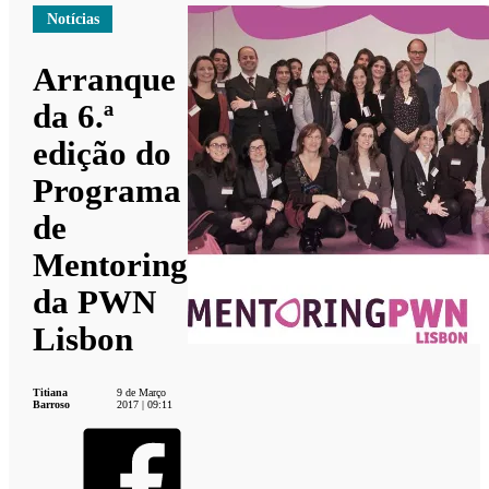
Notícias
Arranque
da 6.ª
edição do
Programa
de
Mentoring
da PWN
Lisbon
Titiana
9 de Março
Barroso
2017 | 09:11