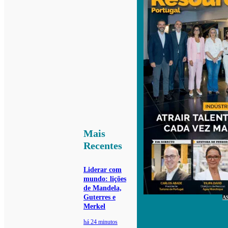
Mais
Recentes
Liderar com
mundo: lições
de Mandela,
Guterres e
A
Merkel
há 24 minutos