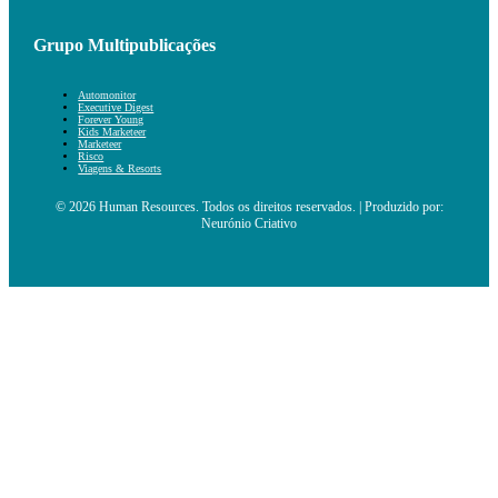
Grupo Multipublicações
Automonitor
Executive Digest
Forever Young
Kids Marketeer
Marketeer
Risco
Viagens & Resorts
© 2026 Human Resources. Todos os direitos reservados. | Produzido por:
Neurónio Criativo