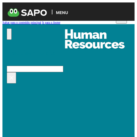
MENU
Saltar para o conteúdo principal
Ir para o footer
Pesquisar no site
Pesquisar
×