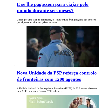
E se lhe pagassem para viajar pelo
mundo durante seis meses?
Criado por uma start-up portuguesa, o YourBestLife é um programa que leva sete
participantes a visitar dez países, de quatro…
Nova Unidade da PSP reforça controlo
de fronteiras com 1200 agentes
A Unidade Nacional de Estrangeiros e Fronteiras (UNEF) da PSP, conhecida como
mini SEF, entra em vigor com 1200 polícias…