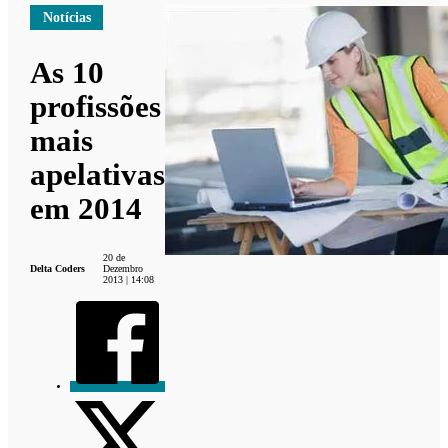
Notícias
As 10
profissões
mais
apelativas
em 2014
20 de
Delta Coders
Dezembro
2013 | 14:08