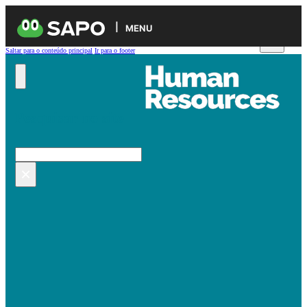
MENU
Saltar para o conteúdo principal
Ir para o footer
Pesquisar no site
Pesquisar
×