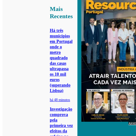
Mais
Recentes
Há três
municípios
em Portugal
onde o
metro
quadrado
das casas
ultrapassa
os 10 mil
euros
(superando
Lisboa)
há 48 minutos
Investigação
comprova
pela
ASS
primeira vez
efeitos da