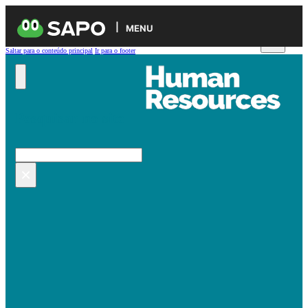
MENU
Saltar para o conteúdo principal
Ir para o footer
Pesquisar no site
Pesquisar
×