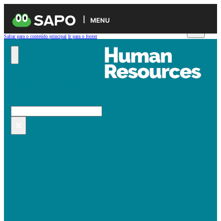
MENU
Saltar para o conteúdo principal
Ir para o footer
Pesquisar no site
Pesquisar
×