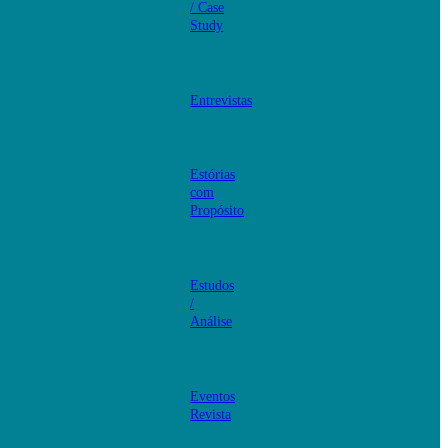
/ Case
Study
Entrevistas
Estórias
com
Propósito
Estudos
/
Análise
Eventos
Revista