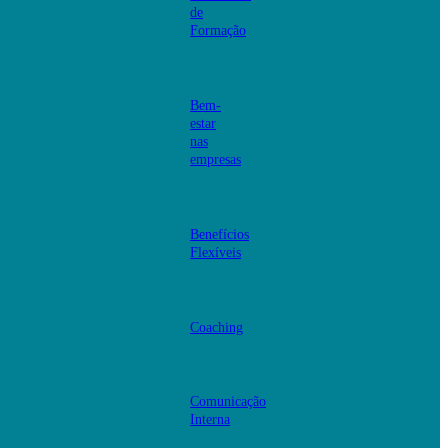
de
Formação
Bem-
estar
nas
empresas
Benefícios
Flexíveis
Coaching
Comunicação
Interna