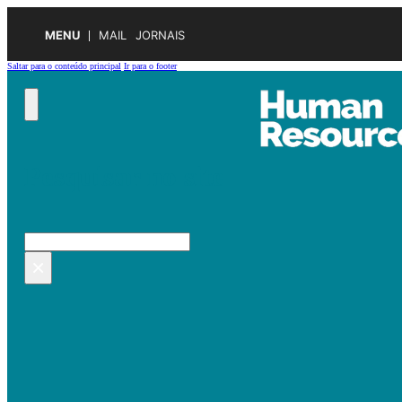
MENU
MAIL
JORNAIS
Saltar para o conteúdo principal
Ir para o footer
Pesquisar no site
Pesquisar
×